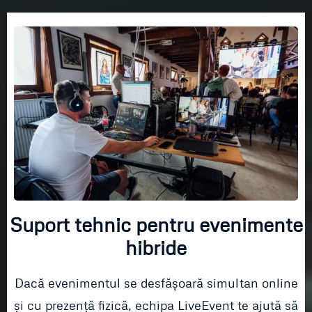
Suport tehnic pentru evenimente
hibride
Dacă evenimentul se desfășoară simultan online
și cu prezență fizică, echipa LiveEvent te ajută să